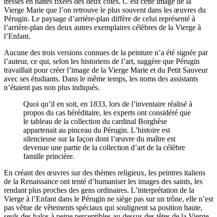
tressés en nattes fixées des deux côtés. C’est cette image de la
Vierge Marie que l’on retrouve le plus souvent dans les œuvres du
Pérugin. Le paysage d’arrière-plan diffère de celui représenté à
l’arrière-plan des deux autres exemplaires célèbres de la Vierge à
l’Enfant.
Aucune des trois versions connues de la peinture n’a été signée par
l’auteur, ce qui, selon les historiens de l’art, suggère que Pérugin
travaillait pour créer l’image de la Vierge Marie et du Petit Sauveur
avec ses étudiants. Dans le même temps, les noms des assistants
n’étaient pas non plus indiqués.
Quoi qu’il en soit, en 1833, lors de l’inventaire réalisé à
propos du cas héréditaire, les experts ont considéré que
le tableau de la collection du cardinal Borghèse
appartenait au pinceau du Pérugin. L’histoire est
silencieuse sur la façon dont l’œuvre du maître est
devenue une partie de la collection d’art de la célèbre
famille princière.
En créant des œuvres sur des thèmes religieux, les peintres italiens
de la Renaissance ont tenté d’humaniser les images des saints, les
rendant plus proches des gens ordinaires. L’interprétation de la
Vierge à l’Enfant dans le Pérugin ne siège pas sur un trône, elle n’est
pas vêtue de vêtements spéciaux qui soulignent sa position haute,
seuls des halos à peine perceptibles au-dessus des têtes de la Vierge