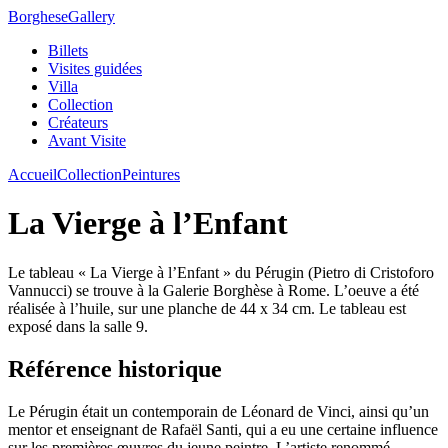
Borghese
Gallery
Billets
Visites guidées
Villa
Collection
Créateurs
Avant Visite
Accueil
Collection
Peintures
La Vierge à l’Enfant
Le tableau « La Vierge à l’Enfant » du Pérugin (Pietro di Cristoforo
Vannucci) se trouve à la Galerie Borghèse à Rome. L’oeuve a été
réalisée à l’huile, sur une planche de 44 x 34 cm. Le tableau est
exposé dans la salle 9.
Référence historique
Le Pérugin était un contemporain de Léonard de Vinci, ainsi qu’un
mentor et enseignant de Rafaël Santi, qui a eu une certaine influence
sur les premières œuvres du jeune peintre. L’artiste renommé