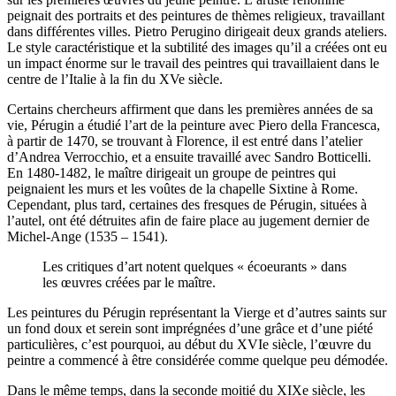
peignait des portraits et des peintures de thèmes religieux, travaillant
dans différentes villes. Pietro Perugino dirigeait deux grands ateliers.
Le style caractéristique et la subtilité des images qu’il a créées ont eu
un impact énorme sur le travail des peintres qui travaillaient dans le
centre de l’Italie à la fin du XVe siècle.
Certains chercheurs affirment que dans les premières années de sa
vie, Pérugin a étudié l’art de la peinture avec Piero della Francesca,
à partir de 1470, se trouvant à Florence, il est entré dans l’atelier
d’Andrea Verrocchio, et a ensuite travaillé avec Sandro Botticelli.
En 1480-1482, le maître dirigeait un groupe de peintres qui
peignaient les murs et les voûtes de la chapelle Sixtine à Rome.
Cependant, plus tard, certaines des fresques de Pérugin, situées à
l’autel, ont été détruites afin de faire place au jugement dernier de
Michel-Ange (1535 – 1541).
Les critiques d’art notent quelques « écoeurants » dans
les œuvres créées par le maître.
Les peintures du Pérugin représentant la Vierge et d’autres saints sur
un fond doux et serein sont imprégnées d’une grâce et d’une piété
particulières, c’est pourquoi, au début du XVIe siècle, l’œuvre du
peintre a commencé à être considérée comme quelque peu démodée.
Dans le même temps, dans la seconde moitié du XIXe siècle, les