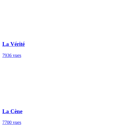
La Vérité
7936 vues
La Cène
7700 vues